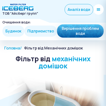
Аналіз води
ТОВ "Айсберг групп"
Очищення води:
Вирішення проблем
Будинок
Підприємство
води
Головна
Фільтр від Механічних домішок
Фільтр від
механічних
домішок