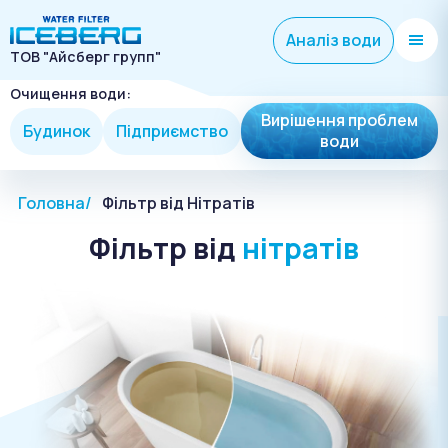
Аналіз води
ТОВ "Айсберг групп"
Очищення води:
Вирішення проблем
Будинок
Підприємство
води
Головна
Фільтр від Нітратів
Фільтр від
нітратів