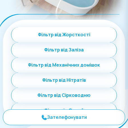
Фільтр від Жорсткості
Фільтр від Заліза
Фільтр від Механічних домішок
Фільтр від Нітратів
Фільтр від Сірководню
Фільтр від Солей
Зателефонувати