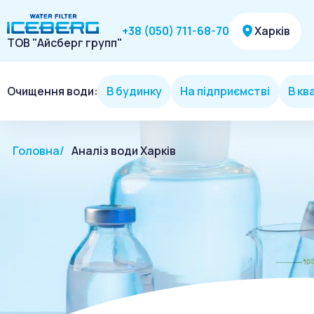
Харків
+38 (050) 711-68-70
ТОВ "Айсберг групп"
Очищення води:
В будинку
На підприємстві
В кв
Головна
Аналіз води Харків