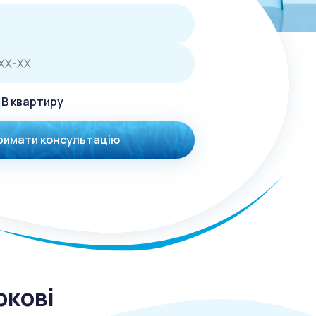
В квартиру
римати консультацію
ркові