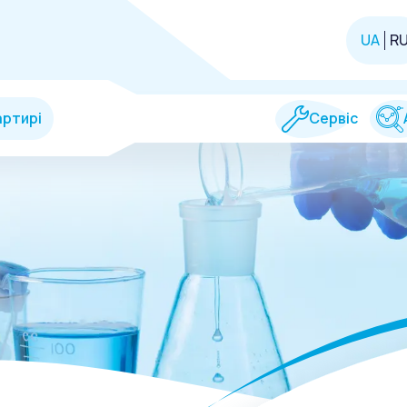
UA
R
артирі
Сервіс