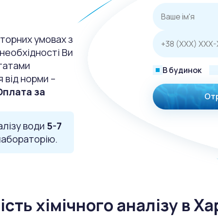
аторних умовах з
необхідності Ви
татами
В будинок
я від норми –
Оплата за
От
алізу води
5-7
лабораторію.
ість хімічного аналізу в Ха