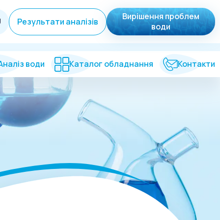
Вирішення проблем
U
Результати аналізів
води
Аналіз води
Каталог обладнання
Контакти