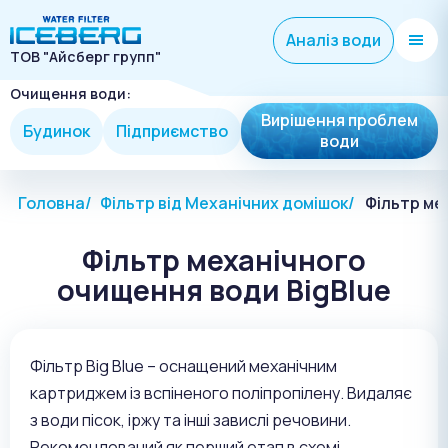
Аналіз води
ТОВ "Айсберг групп"
Очищення води:
Вирішення проблем
Будинок
Підприємство
води
Головна
Фільтр від Механічних домішок
Фільтр ме
Фільтр механічного
очищення води BigBlue
Фільтр Big Blue – оснащений механічним
картриджем із вспіненого поліпропілену. Видаляє
з води пісок, іржу та інші завислі речовини.
Рекомендований як перший етап в схемі