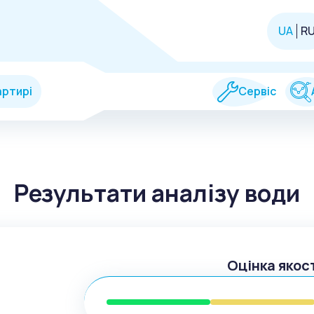
UA
R
артирі
Сервіс
Результати аналізу води
Оцінка якос