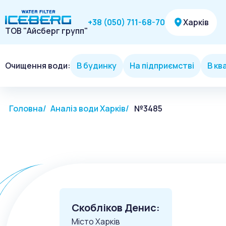
Харків
+38 (050) 711-68-70
ТОВ "Айсберг групп"
Очищення води:
В будинку
На підприємстві
В кв
Головна
Аналіз води Харків
№3485
Скобліков Денис:
Місто Харків