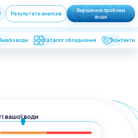
Вирішення проблем
U
Результати аналізів
води
Аналіз води
Каталог обладнання
Контакти
ті вашої води