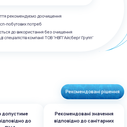
пиття рекомендуємо доочищення
осп-побутових потреб
ється до використання без очищення
ді спеціалістів компанії ТОВ “НВП”Айсберг Групп”
Рекомендовані рішення
о допустиме
Рекомендовані значення
відповідно до
відповідно до санітарних