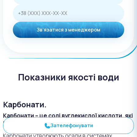
Зв‘язатися з менеджером
Показники якості води
Карбонати.
Карбонати – це солі вуглекислої кислоти, які
можуть бути присутні в воді.
Зателефонувати
Карбонати утворюють осади в системах