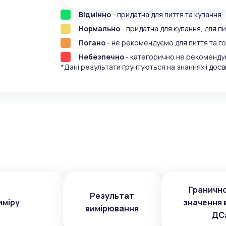
Відмінно
- придатна для пиття та купання
Нормально
- придатна для купання, для 
Погано
- не рекомендуємо для пиття та г
Небезпечно
- категорично не рекоменду
*Дані результати ґрунтуються на знаннях і досві
Граничн
Результат
иміру
значення 
вимірювання
ДСа