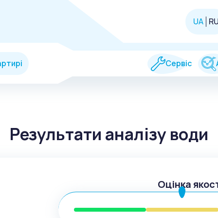
UA
R
артирі
Сервіс
Результати аналізу води
Оцінка якос