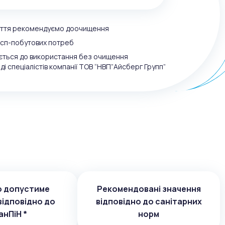
пиття рекомендуємо доочищення
осп-побутових потреб
ється до використання без очищення
ді спеціалістів компанії ТОВ “НВП”Айсберг Групп”
о допустиме
Рекомендовані значення
відповідно до
відповідно до санітарних
нПіН *
норм