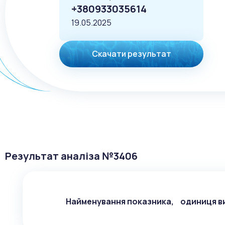
+380933035614
19.05.2025
Скачати результат
Результат аналіза №
3406
Найменування показника, одиниця в