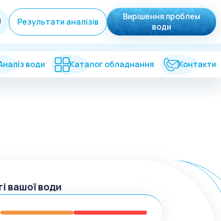
Вирішення проблем
U
Результати аналізів
води
Аналіз води
Каталог обладнання
Контакти
ті вашої води