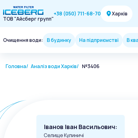
Харків
+38 (050) 711-68-70
ТОВ "Айсберг групп"
Очищення води:
В будинку
На підприємстві
В кв
Головна
Аналіз води Харків
№3406
Іванов Іван Васильович:
Селище Кулиничі