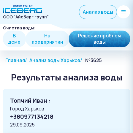
Анализ воды
ООО "Айсберг групп"
Очистка воды:
В
На
Решение проблем
доме
предприятии
воды
Главная
Анализ воды Харьков
№3625
Результаты анализа воды
Топчий Иван :
Город Харьков
+380977134218
29.09.2025