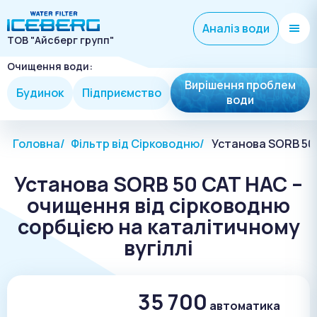
Аналіз води
ТОВ "Айсберг групп"
Очищення води:
Вирішення проблем
Будинок
Підприємство
води
Головна
Фільтр від Сірководню
Установа SORB 50 
Установа SORB 50 CAT HAC –
очищення від сірководню
сорбцією на каталітичному
вугіллі
35 700
автоматика