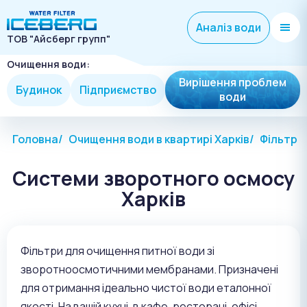
Аналіз води
ТОВ "Айсберг групп"
Очищення води:
Вирішення проблем
Будинок
Підприємство
води
Головна
Очищення води в квартирі Харків
Фільтр в
Системи зворотного осмосу
Харків
Фільтри для очищення питної води зі
зворотноосмотичними мембранами. Призначені
для отримання ідеально чистої води еталонної
якості. На вашій кухні, в кафе, ресторані, офісі.