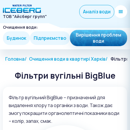
Аналіз води
ТОВ "Айсберг групп"
Очищення води:
Вирішення проблем
Будинок
Підприємство
води
Головна
Очищення води в квартирі Харків
Фільтри 
Фільтри вугільні BigBlue
Фільтр вугільний BigBlue – призначений для
видалення хлору та органіки з води. Також дає
змогу покращити органолептичні показники води
– колір, запах, смак.