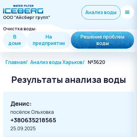
Анализ воды
ООО "Айсберг групп"
Очистка воды:
В
На
Решение проблем
доме
предприятии
воды
Главная
Анализ воды Харьков
№3620
Результаты анализа воды
Денис:
посёлок Ольховка
+380635218565
25.09.2025