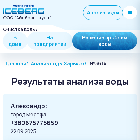
Анализ воды
ООО "Айсберг групп"
Очистка воды:
В
На
Решение проблем
доме
предприятии
воды
Главная
Анализ воды Харьков
№3614
Результаты анализа воды
Александр:
город Мерефа
+380675775659
22.09.2025