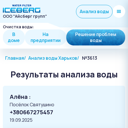
Анализ воды
ООО "Айсберг групп"
Очистка воды:
В
На
Решение проблем
доме
предприятии
воды
Главная
Анализ воды Харьков
№3613
Результаты анализа воды
Алёна :
Посёлок Святушино
+380667275457
19.09.2025