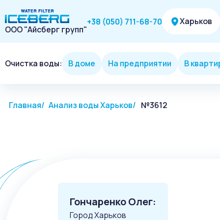
Харьков
+38 (050) 711-68-70
ООО "Айсберг групп"
Очистка воды:
В доме
На предприятии
В кварти
Главная
Анализ воды Харьков
№3612
Гончаренко Олег:
Город Харьков