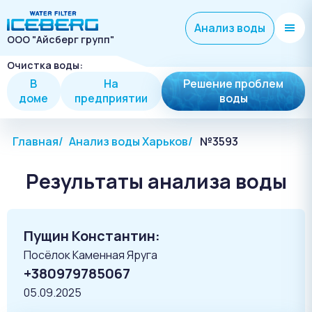
Анализ воды
ООО "Айсберг групп"
Очистка воды:
В
На
Решение проблем
доме
предприятии
воды
Главная
Анализ воды Харьков
№3593
Результаты анализа воды
Пущин Константин:
Посёлок Каменная Яруга
+380979785067
05.09.2025