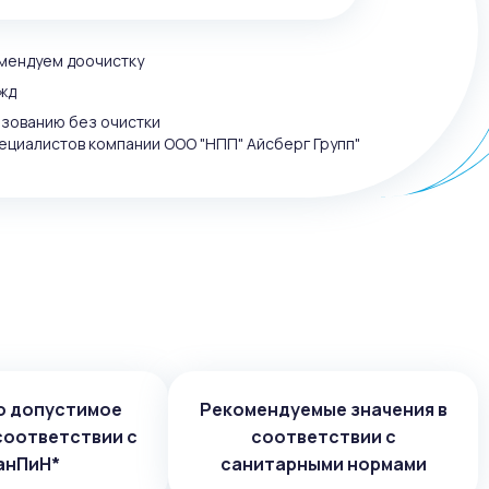
омендуем доочистку
жд
ьзованию без очистки
ециалистов компании ООО "НПП" Айсберг Групп"
о допустимое
Рекомендуемые значения в
соответствии с
соответствии с
анПиН*
санитарными нормами