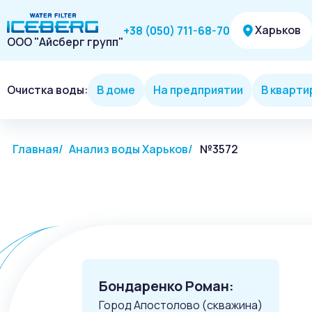
Харьков
+38 (050) 711-68-70
ООО "Айсберг групп"
Очистка воды:
В доме
На предприятии
В кварти
Главная
Анализ воды Харьков
№3572
Бондаренко Роман:
Город Апостолово (скважина)