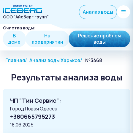
Анализ воды
ООО "Айсберг групп"
Очистка воды:
В
На
Решение проблем
доме
предприятии
воды
Главная
Анализ воды Харьков
№3468
Результаты анализа воды
ЧП "Тин Сервис":
Город Новая Одесса
+380665795273
18.06.2025