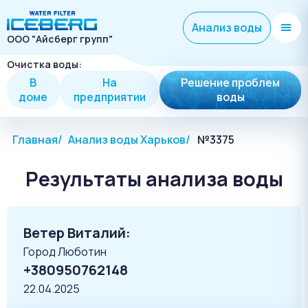
Анализ воды
ООО "Айсберг групп"
Очистка воды:
В
На
Решение проблем
доме
предприятии
воды
Главная
Анализ воды Харьков
№3375
Результаты анализа воды
Ветер Виталий:
Город Люботин
+380950762148
22.04.2025