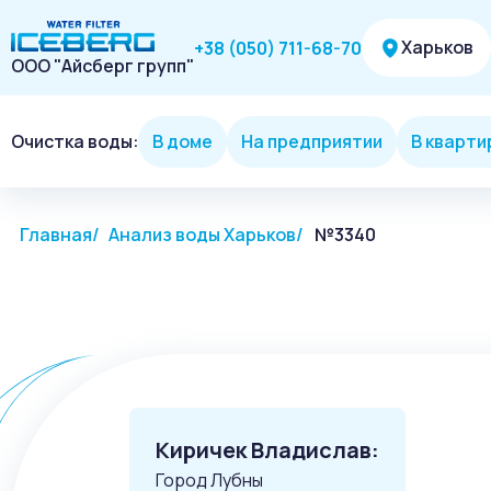
Харьков
+38 (050) 711-68-70
ООО "Айсберг групп"
Очистка воды:
В доме
На предприятии
В кварти
Главная
Анализ воды Харьков
№3340
Киричек Владислав:
Город Лубны