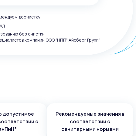
омендуем доочистку
жд
ьзованию без очистки
ециалистов компании ООО "НПП" Айсберг Групп"
о допустимое
Рекомендуемые значения в
соответствии с
соответствии с
анПиН*
санитарными нормами