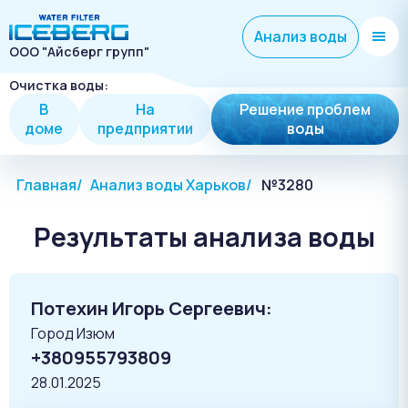
Анализ воды
ООО "Айсберг групп"
Очистка воды:
В
На
Решение проблем
доме
предприятии
воды
Главная
Анализ воды Харьков
№3280
Результаты анализа воды
Потехин Игорь Сергеевич:
Город Изюм
+380955793809
28.01.2025