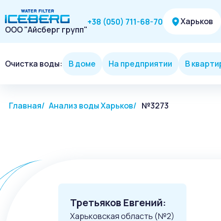
Харьков
+38 (050) 711-68-70
ООО "Айсберг групп"
Очистка воды:
В доме
На предприятии
В кварти
Главная
Анализ воды Харьков
№3273
Третьяков Евгений:
Харьковская область (№2)