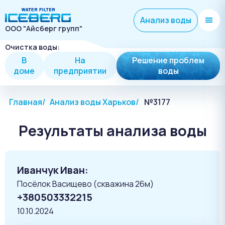
Анализ воды
ООО "Айсберг групп"
Очистка воды:
В
На
Решение проблем
доме
предприятии
воды
Главная
Анализ воды Харьков
№3177
Результаты анализа воды
Иванчук Иван:
Посёлок Васищево (скважина 26м)
+380503332215
10.10.2024