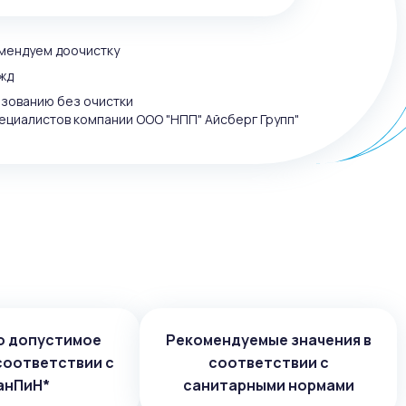
омендуем доочистку
жд
ьзованию без очистки
ециалистов компании ООО "НПП" Айсберг Групп"
о допустимое
Рекомендуемые значения в
соответствии с
соответствии с
анПиН*
санитарными нормами