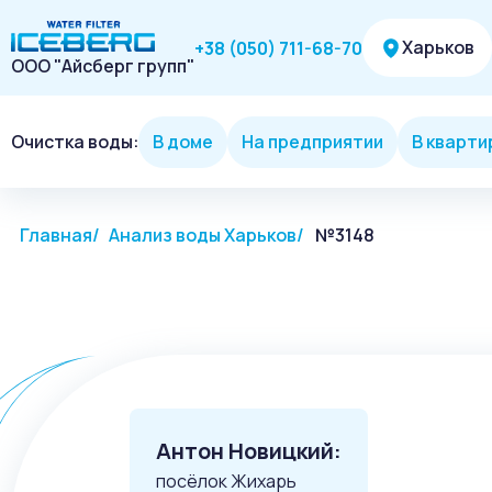
Харьков
+38 (050) 711-68-70
ООО "Айсберг групп"
Очистка воды:
В доме
На предприятии
В кварти
Главная
Анализ воды Харьков
№3148
Антон Новицкий:
посёлок Жихарь