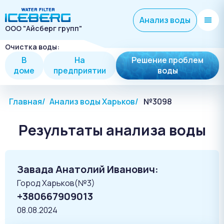
Анализ воды
ООО "Айсберг групп"
Очистка воды:
В
На
Решение проблем
доме
предприятии
воды
Главная
Анализ воды Харьков
№3098
Результаты анализа воды
Завада Анатолий Иванович:
Город Харьков(№3)
+380667909013
08.08.2024