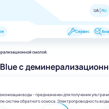
UA
RU
ре
Сервис
Ана
ерализационной смолой.
gBlue c деминерализационн
деионизации воды – предназначен для получения ультрач
ле систем обратного осмоса. Электропроводность воды н