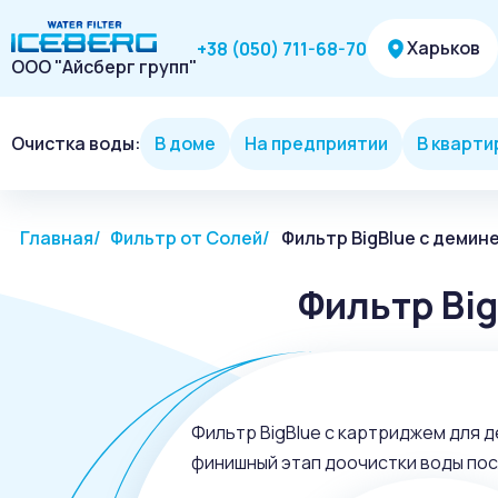
Харьков
+38 (050) 711-68-70
ООО "Айсберг групп"
Очистка воды:
В доме
На предприятии
В кварти
Главная
Фильтр от Солей
Фильтр BigBlue c демин
Фильтр Bi
Фильтр BigBlue с картриджем для 
финишный этап доочистки воды пос