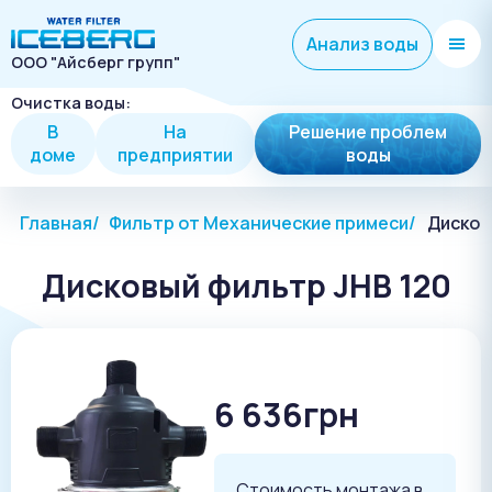
Анализ воды
ООО "Айсберг групп"
Очистка воды:
В
На
Решение проблем
доме
предприятии
воды
Главная
Фильтр от Механические примеси
Дисков
Дисковый фильтр JHB 120
6 636грн
Стоимость монтажа в